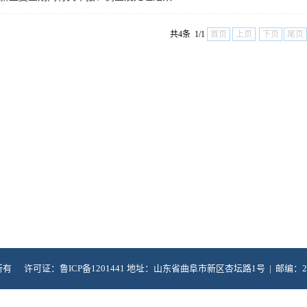
共4条 1/1
首页
上页
下页
尾页
版权所有 许可证：鲁ICP备1201441
地址：山东省曲阜市新区杏坛路1号 | 邮编：27315