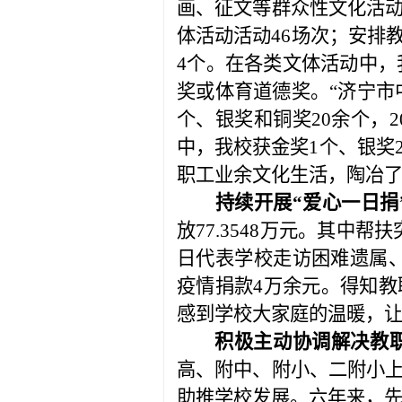
画、征文等群众性文化活
体活动活动
46
场次；安排
4
个。在各类文体活动中，
奖或体育道德奖。“济宁市
个、银奖和铜奖
20
余个，
2
中，我校获金奖
1
个、银奖
职工业余文化生活，陶冶
持续开展“爱心一日捐
放
77.3548
万元。其中帮扶
日代表学校走访困难遗属
疫情捐款
4
万余元。得知
教
感到学校大家庭的温暖，让
积极主动协调解决教
高、附中、附小、二附小
助推学校发展。六年来，