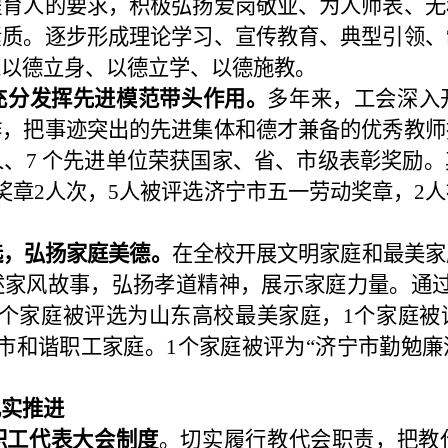
程育人的要求，积极弘扬爱岗敬业、为人师表、无
素质。逐步形成理论学习、宣传教育、典型引领、
工以德立身、以德立学、以德施教。
充分发挥先进模范带头作用。
多年来，工会深入
作，把事迹突出的先进集体和德才兼备的优秀教师
人、
7
个先进单位荣获国家、省、市级表彰奖励。
奖章
2
人次，
5
人被评选济宁市五一劳动奖章，
2
人
选，弘扬家庭美德。
在全校开展文明家庭和最美家
述家风故事，弘扬孝道精神，展示家庭力量。通
个家庭被评选为山东高校最美家庭，
1
个家庭被
市和谐职工家庭。
1
个家庭被评为“济宁市勤勉廉
扎实推进
职工代表大会制度
。切实履行教代会职责，把教