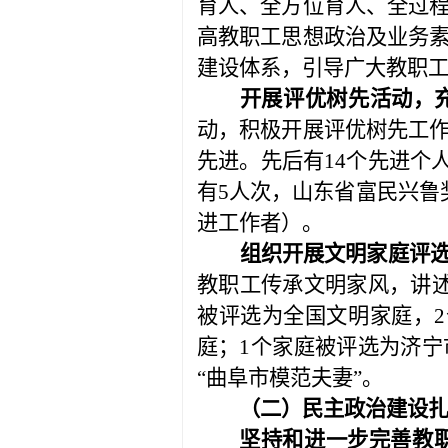
育人、全方位育人、全过
高教职工思想政治及业务
建设体系，引导广大教职
开展评优树先活动，
动，积极开展评优树先工
先进。先后有
14
个先进个
有
5
人次，山东省富民兴鲁
进工作者）。
组织开展文明家庭评
教职工传承文明家风，讲
被评选为全国文明家庭，
2
庭；
1
个家庭被评选为济宁
“曲阜市模范夫妻”。
（二）民主政治建设
坚持和进一步完善教