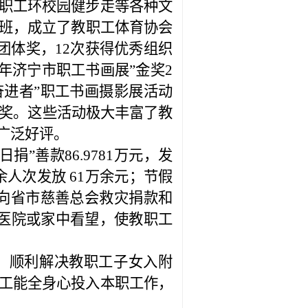
职工环校园健步走等各种文
班，成立了教职工体育协会
团体奖，
12
次获得优秀组织
年济宁市职工书画展”金奖
2
奋进者”职工书画摄影展活动
奖
。这些活动极大丰富了教
广泛好评。
日捐”善款
86.9781
万元，发
余人次发放
61
万余元；节假
向省市慈善总会救灾捐款和
医院或家中看望，使教职工
，顺利解决教职工子女入附
工能全身心投入本职工作，