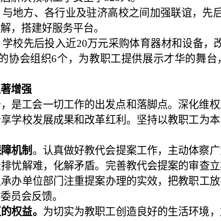
。与地方、各行业及驻济高校之间加强联谊，先
了解，搭建好服务平台。
。学校先后投入近
20
万元采购体育器材和设备，
的协会组织
6
个，为教职工提供展示才华的舞台
显著增强
务，是工会一切工作的出发点和落脚点。深化维权
分享学校发展成果和改革红利。坚持以教职工为本
保障机制
。认真做好教代会提案工作，主动体察广
众排忧解难，化解矛盾。完善教代会提案的审查立
促承办单位部门注重提案办理的实效，把教职工放
作委员会反馈。
区的权益。
为切实为教职工创造良好的生活环境，