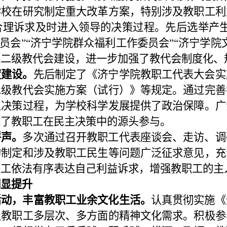
学校在研究制定重大改革方案，特别涉及教职工利
合理诉求及时进入领导的决策过程。先后选举产生
委员会”“济宁学院群众福利工作委员会”“济宁学院
进二级教代会建设，进一步加强了教代会制度化、
度建设。
先后制定了《济宁学院教职工代表大会实
二级教代会实施方案（试行）》等规定。通过完善
主决策过程，为学校科学发展提供了政治保障。广
障了教职工在民主决策中的源头参与。
呼声。
多次通过召开教职工代表座谈会、走访、调
的制定
和涉及教职工民生等问题广泛征求意见，充
职工依法有序表达自己利益诉求，增强教职工的主
明显提升
活动，丰富教职工业余文化生活。
认真贯彻实施《
足教职工多层次、多方面的精神文化需求。积极参