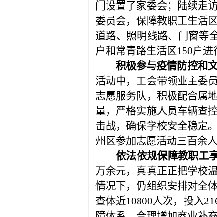
门设置了家委会；陆续走
委员会，保障教职工生活
道路、照明线路、门窗等
户和常青路生活区
150
户进
积极参与疫情防控和
活动中，工会带领业主委
志愿服务队，积极配合属
量，严格实施人员车辆查
击战，确保学校安全稳定
州区参加志愿活动三百余
依法依规保障教职工
万余元，真真正正把学校
情况下，仍组织安排对全
查体近
10800
人次，投入
21
障体
系，合理增加商业补