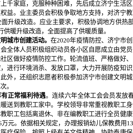
访上千家庭，克服种种困难，先后成立济宁生活区
区权益。业主委员会积极争取地方支持，对济宁教
全面升级改造。应业主要求，积极协调地方供热
行供暖升级改造，全面提高了供暖质量。
文明城市创建活动。
在
2020
年疫情防控、济宁市创
员会全体人员积极组织动员各小区自愿成立由党员
地社区做好疫情防控工作。轮流值班、严格做好、
控，进行环境消杀、发放口罩，大力开展防疫知识
。此外，还组织志愿者积极参加济宁市创建文明城
人次。
享有正常福利待遇
。连续六年全体工会会员发放
温暖送到教职工家中。学校领导非常重视教职工身
体教职工包括离退休、非在编教职工进行全员健康
6
万元。依据相关规定，办理报销幼儿保教费用
13
充医疗保险，按照上级有关文件精神，协助泰康保