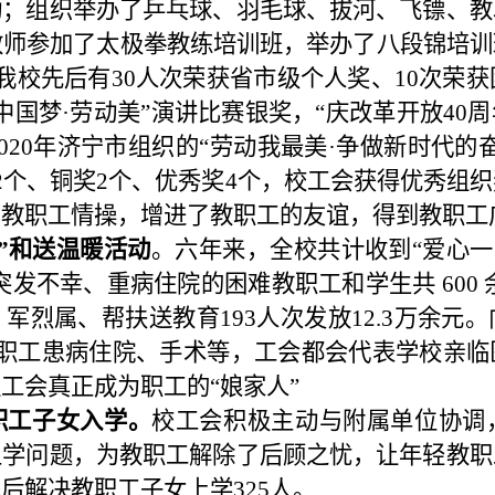
动；组织举办了乒乓球、羽毛球、拔河、飞镖、教
教师参加了太极拳教练培训班，举办了八段锦培训
我校先后有
30
人次荣获省市级个人奖、
10
次荣获
中国梦
·
劳动美”演讲比赛银奖，“庆改革开放
40
周
020
年济宁市组织的
“劳动我最美·争做新时代的
2
个、铜奖
2
个、优秀奖
4
个，校工会获得优秀组织
了教职工情操，增进了教职工的友谊，得到教职工
”和送温暖活动
。
六年来，全校共计收到“爱心一
突发不幸、重病住院的困难教职工和学生共
600
、军烈属、帮扶送教育
193
人次发放
12.3
万余元。
职工患病住院、手术等，工会
都会代表学校亲临
工会真正成为职工的“娘家人”
职工子女入学。
校工会积极主动与附属单位协调
上学问题，为教职工解除了后顾之忧，让年轻教职
先后解决教职工子女上学
325
人。