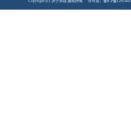
Copyright (c) 济宁学院 版权所有 许可证：鲁ICP备120144